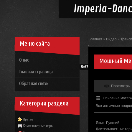
Imperia-
Dan
Главная
»
Видео
»
Транс
Меню сайта
Мощный Mer
О нас
5:67
Главная страница
Обратная связь
Просмотры
:
Описание матер
Категории раздела
Все интимные подро
Другое
Язык
: Русский
Компьютерные игры
Длительность матер