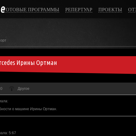
ce
ГОТОВЫЕ ПРОГРАММЫ
РЕПЕРТУАР
ПРОЕКТЫ
ОТ
порт
cedes Ирины Ортман
 0
Другое
иала
:
бности о машине Ирины Ортман.
иала
: 5:67