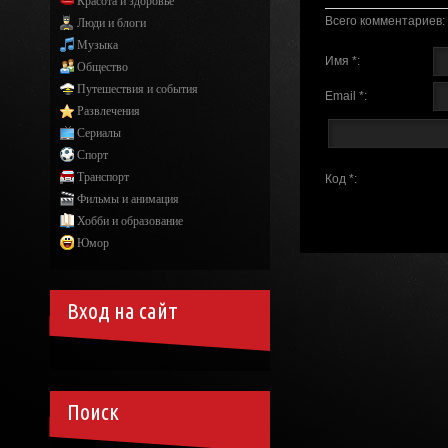
Красота и здоровье
Всего комментариев
:
Люди и блоги
Музыка
Имя *:
Общество
Путешествия и события
Email *:
Развлечения
Сериалы
Спорт
Транспорт
Код *:
Фильмы и анимация
Хобби и образование
Юмор
Вход на сайт
Поиск