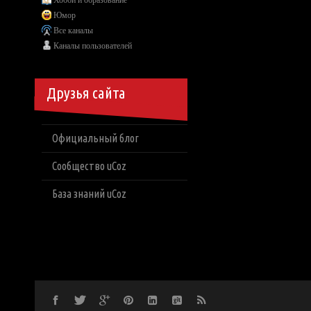
Хобби и образование
Юмор
Все каналы
Каналы пользователей
Друзья сайта
Официальный блог
Сообщество uCoz
База знаний uCoz