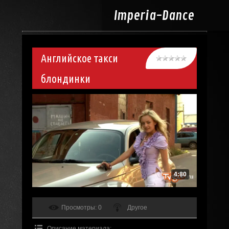
Imperia-
Dance
Английское такси
блондинки
4:80
Просмотры
: 0
Другое
Описание материала
: