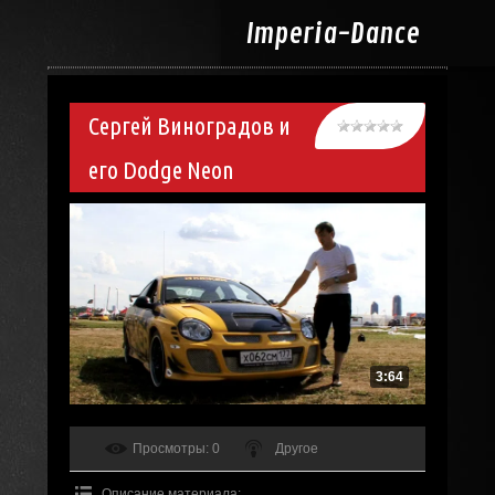
Imperia-
Dance
Сергей Виноградов и
его Dodge Neon
3:64
Просмотры
: 0
Другое
Описание материала
: