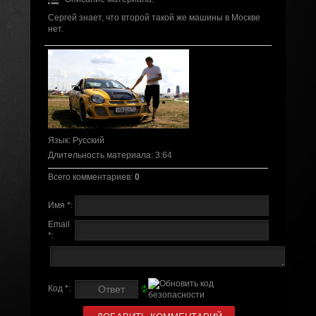
Сергей знает, что второй такой же машины в Москве
нет.
Язык
: Русский
Длительность материала
: 3:64
Всего комментариев
:
0
Имя *:
Email
*:
Код *: