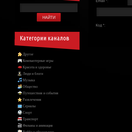
Email *:
Код *:
Категории каналов
Другое
Компьютерные игры
Красота и здоровье
Люди и блоги
Музыка
Общество
Путешествия и события
Развлечения
Сериалы
Спорт
Транспорт
Фильмы и анимация