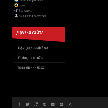
Хобби и образование
Юмор
Все каналы
Каналы пользователей
Друзья сайта
Официальный блог
Сообщество uCoz
База знаний uCoz