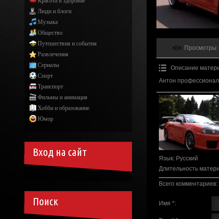
Красота и здоровье
Люди и блоги
Музыка
Общество
Путешествия и события
Просмотры
:
Развлечения
Сериалы
Описание матер
Спорт
Антон профессиональ
Транспорт
Фильмы и анимация
Хобби и образование
Юмор
Вход на сайт
Язык
: Русский
Длительность матер
Всего комментариев
:
Поиск
Имя *: