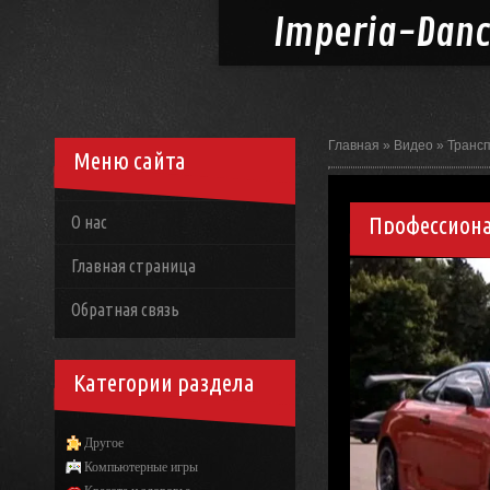
Imperia-
Dan
Главная
»
Видео
»
Транс
Меню сайта
Профессиона
О нас
Главная страница
Обратная связь
Категории раздела
Другое
Компьютерные игры