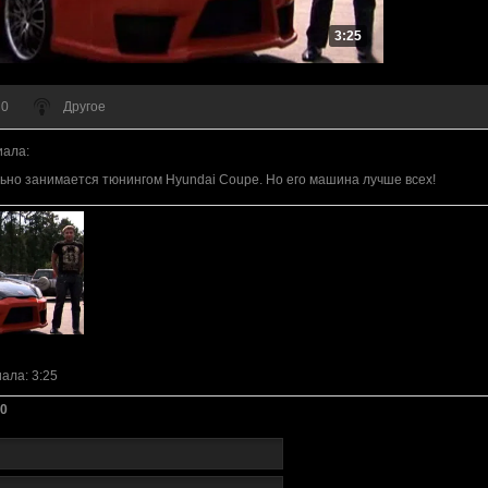
3:25
 0
Другое
иала
:
но занимается тюнингом Hyundai Coupe. Но его машина лучше всех!
иала
: 3:25
0