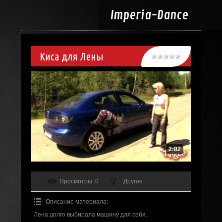
Imperia-
Dance
Киса для Лены
2:82
Просмотры
: 0
Другое
Описание материала
:
Лена долго выбирала машину для себя.