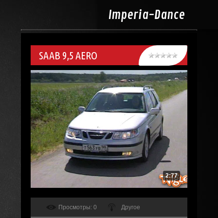
Imperia-
Dance
SAAB 9,5 AERO
2:77
Просмотры
: 0
Другое