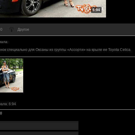
6:94
 0
Другое
иала
:
ок специально для Оксаны из группы «Ассорти» на крыле ее Toyota Celica.
иала
: 6:94
0