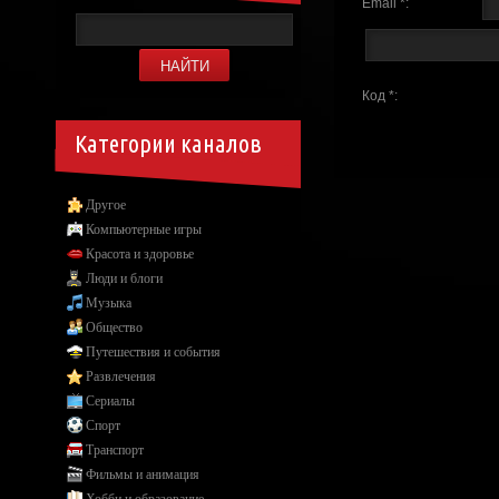
Email *:
Код *:
Категории каналов
Другое
Компьютерные игры
Красота и здоровье
Люди и блоги
Музыка
Общество
Путешествия и события
Развлечения
Сериалы
Спорт
Транспорт
Фильмы и анимация