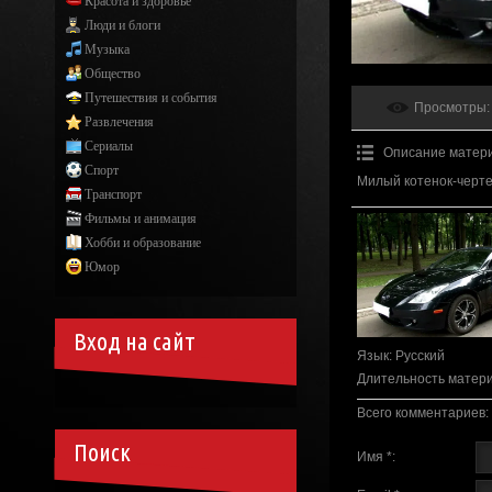
Красота и здоровье
Люди и блоги
Музыка
Общество
Путешествия и события
Просмотры
:
Развлечения
Сериалы
Описание матер
Спорт
Милый котенок-чертен
Транспорт
Фильмы и анимация
Хобби и образование
Юмор
Вход на сайт
Язык
: Русский
Длительность матер
Всего комментариев
:
Поиск
Имя *: