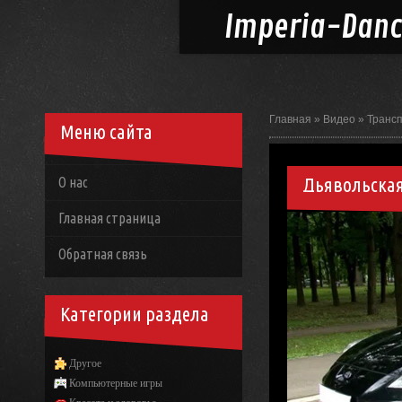
Imperia-
Dan
Главная
»
Видео
»
Транс
Меню сайта
Дьявольская 
О нас
Главная страница
Обратная связь
Категории раздела
Другое
Компьютерные игры