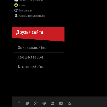
Хобби и образование
Юмор
Все каналы
Каналы пользователей
Друзья сайта
Официальный блог
Сообщество uCoz
База знаний uCoz