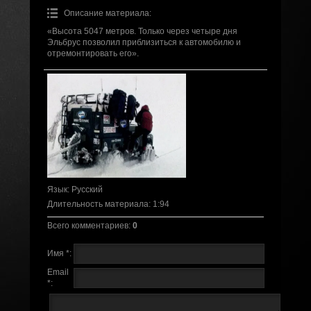
Описание материала
:
«Высота 5047 метров. Только через четыре дня
Эльбрус позволил приблизиться к автомобилю и
отремонтировать его».
Язык
: Русский
Длительность материала
: 1:94
Всего комментариев
:
0
Имя *:
Email
*: