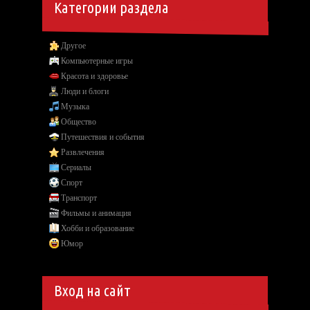
Категории раздела
Другое
Компьютерные игры
Красота и здоровье
Люди и блоги
Музыка
Общество
Путешествия и события
Развлечения
Сериалы
Спорт
Транспорт
Фильмы и анимация
Хобби и образование
Юмор
Вход на сайт