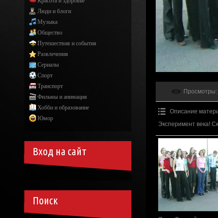
Красота и здоровье
Люди и блоги
Музыка
Общество
Путешествия и события
Развлечения
Сериалы
Спорт
Транспорт
Просмотры
:
Фильмы и анимация
Хобби и образование
Описание матер
Юмор
Эксперимент века! С
Вход на сайт
Поиск