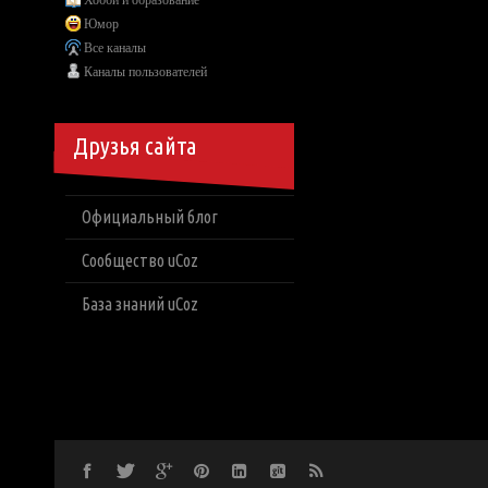
Хобби и образование
Юмор
Все каналы
Каналы пользователей
Друзья сайта
Официальный блог
Сообщество uCoz
База знаний uCoz