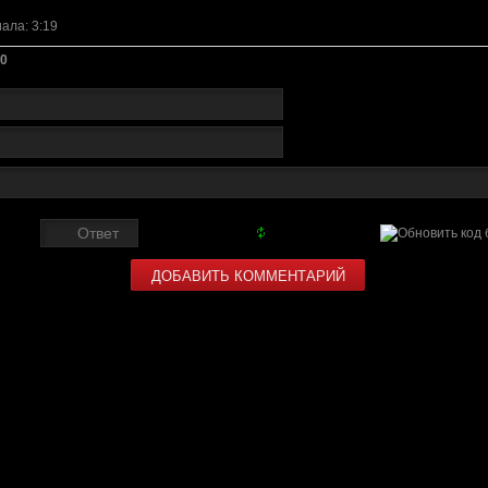
иала
: 3:19
0