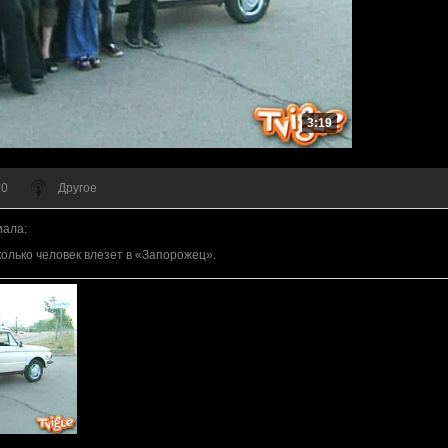
3:19
 0
Другое
иала
:
колько человек влезет в «Запорожец».