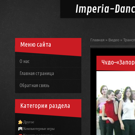
Imperia-
Dan
Главная
»
Видео
»
Транс
Меню сайта
Чудо–«Запо
О нас
Главная страница
Обратная связь
Категории раздела
Другое
Компьютерные игры