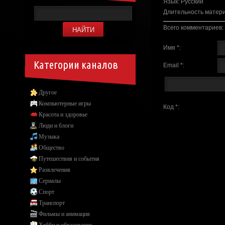
Язык
: Русский
Длительность матер
Всего комментариев
:
Имя *:
Категории каналов
Email *:
Другое
Компьютерные игры
Код *:
Красота и здоровье
Люди и блоги
Музыка
Общество
Путешествия и события
Развлечения
Сериалы
Спорт
Транспорт
Фильмы и анимация