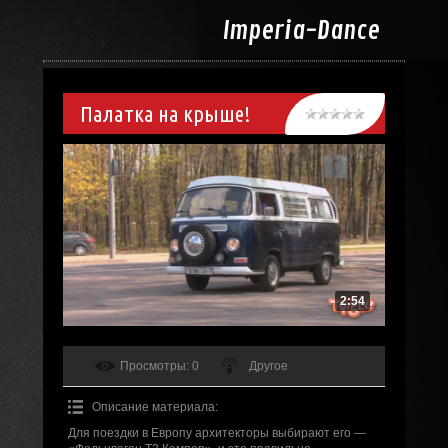
Imperia-
Dance
Палатка на крыше!
2:54
Просмотры
: 0
Другое
Описание материала
:
Для поездки в Европу архитекторы выбирают его —