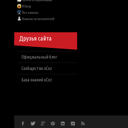
Хобби и образование
Юмор
Все каналы
Каналы пользователей
Друзья сайта
Официальный блог
Сообщество uCoz
База знаний uCoz