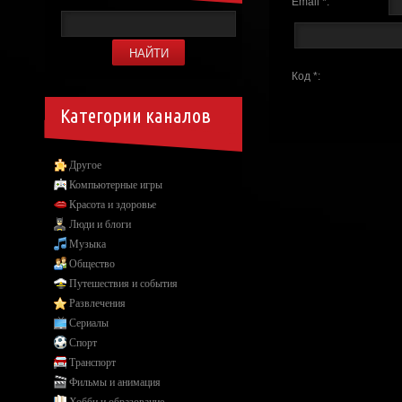
Email *:
Код *:
Категории каналов
Другое
Компьютерные игры
Красота и здоровье
Люди и блоги
Музыка
Общество
Путешествия и события
Развлечения
Сериалы
Спорт
Транспорт
Фильмы и анимация