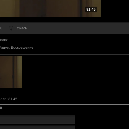
81:45
 0
Ужасы
иала
:
Уиджи: Воскрешение.
иала
: 81:45
0