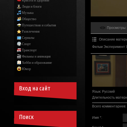
Красота и здоровье
Люди и блоги
Музыка
Общество
Путешествия и события
Просмотры
:
Развлечения
Сериалы
Описание матер
Спорт
Фильм Эксперимент 
Транспорт
Фильмы и анимация
Хобби и образование
Юмор
Вход на сайт
Язык
: Русский
Длительность матер
Всего комментариев
:
Поиск
Имя *: