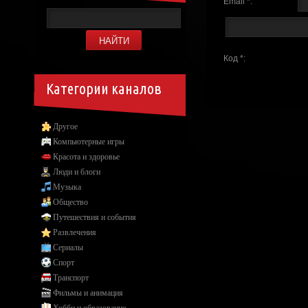
Email *:
Код *:
Категории каналов
Другое
Компьютерные игры
Красота и здоровье
Люди и блоги
Музыка
Общество
Путешествия и события
Развлечения
Сериалы
Спорт
Транспорт
Фильмы и анимация