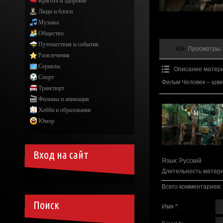
Красота и здоровье
Люди и блоги
Музыка
Общество
Путешествия и события
Просмотры
:
Развлечения
Сериалы
Описание матер
Спорт
Фильм Человек – шве
Транспорт
Фильмы и анимация
Хобби и образование
Юмор
Вход на сайт
Язык
: Русский
Длительность матер
Всего комментариев
:
Поиск
Имя *: