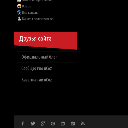
Хобби и образование
Юмор
Все каналы
Каналы пользователей
Друзья сайта
Официальный блог
Сообщество uCoz
База знаний uCoz