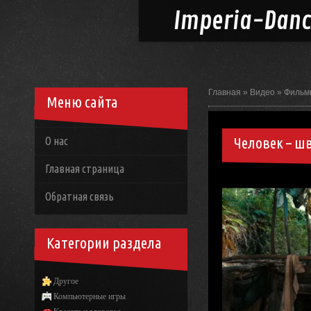
Imperia-
Dan
Главная
»
Видео
»
Фильм
Меню сайта
Человек – ш
О нас
Главная страница
Обратная связь
Категории раздела
Другое
Компьютерные игры