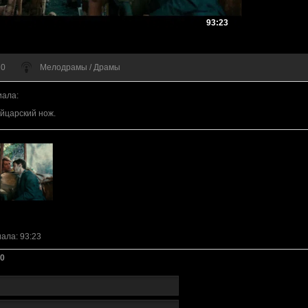
93:23
 0
Мелодрамы / Драмы
иала
:
йцарский нож.
иала
: 93:23
0