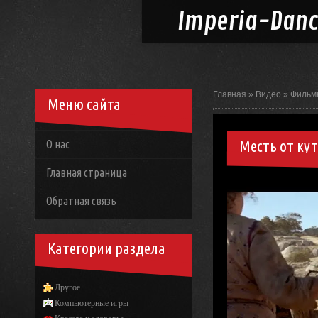
Imperia-
Dan
Главная
»
Видео
»
Фильм
Меню сайта
Месть от ку
О нас
Главная страница
Обратная связь
Категории раздела
Другое
Компьютерные игры