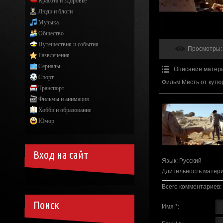
Красота и здоровье
Люди и блоги
Музыка
Общество
Путешествия и события
Просмотры
:
Развлечения
Сериалы
Описание матер
Спорт
Фильм Месть от кутю
Транспорт
Фильмы и анимация
Хобби и образование
Юмор
Вход на сайт
Язык
: Русский
Длительность матер
Всего комментариев
:
Поиск
Имя *: