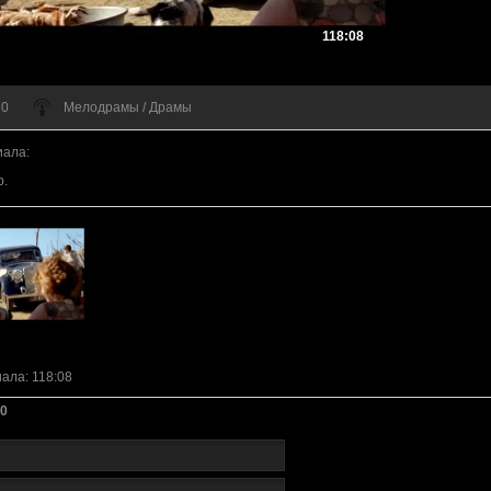
118:08
 0
Мелодрамы / Драмы
иала
:
р.
иала
: 118:08
0