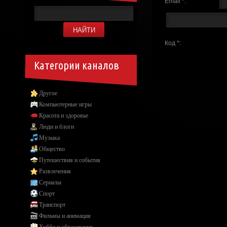
Email *:
Код *:
Категории каналов
Другое
Компьютерные игры
Красота и здоровье
Люди и блоги
Музыка
Общество
Путешествия и события
Развлечения
Сериалы
Спорт
Транспорт
Фильмы и анимация