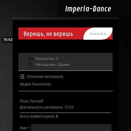
Imperia-
Dance
Веришь, не веришь
75:53
Просмотры
: 0
Мелодрамы / Драмы
Описание материала
:
Медиа Технологии
Язык
: Русский
Длительность материала
: 75:53
Всего комментариев
:
0
Имя *: