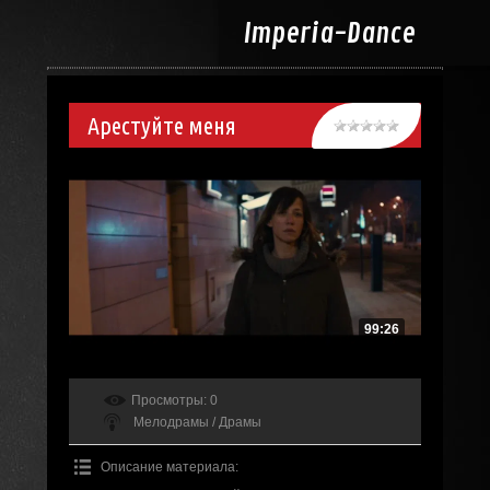
Imperia-
Dance
Арестуйте меня
99:26
Просмотры
: 0
Мелодрамы / Драмы
Описание материала
: