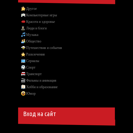
Другое
Компьютерные игры
Красота и здоровье
Люди и блоги
Музыка
Общество
Путешествия и события
Развлечения
Сериалы
Спорт
Транспорт
Фильмы и анимация
Хобби и образование
Юмор
Вход на сайт