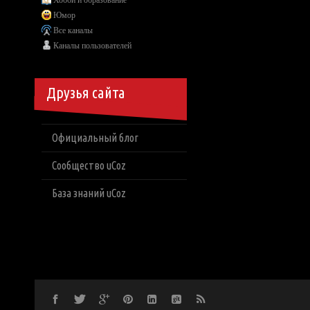
Хобби и образование
Юмор
Все каналы
Каналы пользователей
Друзья сайта
Официальный блог
Сообщество uCoz
База знаний uCoz