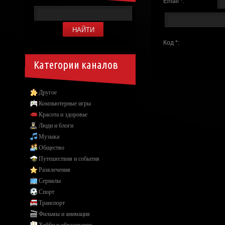
Email *:
Код *:
Категории каналов
Другое
Компьютерные игры
Красота и здоровье
Люди и блоги
Музыка
Общество
Путешествия и события
Развлечения
Сериалы
Спорт
Транспорт
Фильмы и анимация