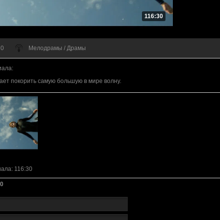
116:30
 0
Мелодрамы / Драмы
иала
:
ет покорить самую большую в мире волну.
иала
: 116:30
0