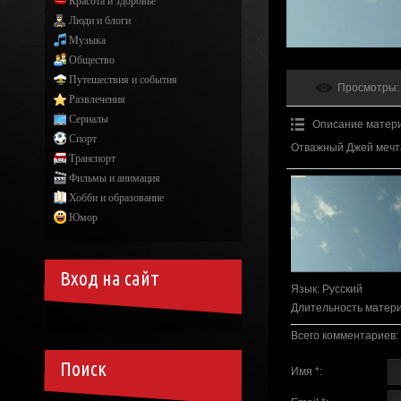
Красота и здоровье
Люди и блоги
Музыка
Общество
Путешествия и события
Просмотры
:
Развлечения
Сериалы
Описание матер
Спорт
Отважный Джей мечта
Транспорт
Фильмы и анимация
Хобби и образование
Юмор
Вход на сайт
Язык
: Русский
Длительность матер
Всего комментариев
:
Поиск
Имя *: