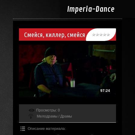
Imperia-
Dance
Смейся, киллер, смейся
97:24
Просмотры
: 0
Мелодрамы / Драмы
Описание материала
: