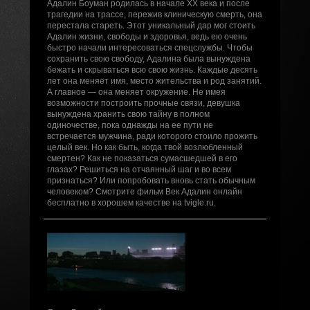
Адалин Боуман родилась в начале ХХ века и после
трагедии на трассе, пережив клиническую смерть, она
перестала стареть. Этот уникальный дар мог стоить
Адалин жизни, свободы и здоровья, ведь ею очень
быстро начали интересоваться спецслужбы. Чтобы
сохранить свою свободу, Адалина была вынуждена
бежать и скрываться всю свою жизнь. Каждые десять
лет она меняет имя, место жительства и род занятий.
А главное — она меняет окружение. Не имея
возможности построить прочные связи, девушка
вынуждена хранить свою тайну в полном
одиночестве, пока однажды на ее пути не
встречается мужчина, ради которого стоило прожить
целый век. Но как быть, когда твой возлюбленный
смертен? Как не показаться сумасшедшей в его
глазах? Решиться на отчаянный шаг и во всем
признаться? Или попробовать вновь стать обычным
человеком? Смотрите фильм Век Адалин онлайн
бесплатно в хорошем качестве на tvigle.ru.