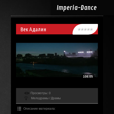
Imperia-
Dance
Век Адалин
108:05
Просмотры
: 0
Мелодрамы / Драмы
Описание материала
: