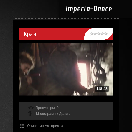
Imperia-
Dance
Край
118:48
Просмотры
: 0
Мелодрамы / Драмы
Описание материала
: