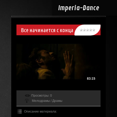
Imperia-
Dance
Все начинается с конца
83:15
Просмотры
: 0
Мелодрамы / Драмы
Описание материала
: