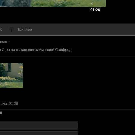
91:26
 0
Триллер
иала
:
р Игра на выживание с Амандой Сайфред.
иала
: 91:26
0