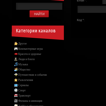
Email *:
Код *:
Категории каналов
Другое
Компьютерные игры
Красота и здоровье
Люди и блоги
Музыка
Общество
Путешествия и события
Развлечения
Сериалы
Спорт
Транспорт
Фильмы и анимация