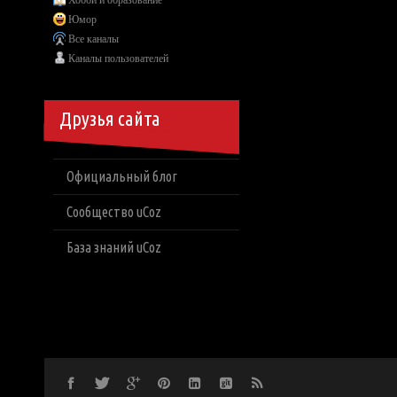
Хобби и образование
Юмор
Все каналы
Каналы пользователей
Друзья сайта
Официальный блог
Сообщество uCoz
База знаний uCoz