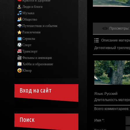
Красота и здоровье
Люди и блоги
Музыка
Общество
Путешествия и события
Просмотры
:
Развлечения
Сериалы
Описание матер
Спорт
Детективный трилле
Транспорт
Фильмы и анимация
Хобби и образование
Юмор
Вход на сайт
Язык
: Русский
Длительность матер
Всего комментариев
:
Поиск
Имя *: