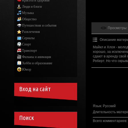
Красота и здоровье
Люди и блоги
Музыка
Общество
Путешествия и события
Просмотры
:
Развлечения
Сериалы
Описание матер
Спорт
Майкл и Хлоя - моло
Транспорт
хорошо, за исключен
сдают в аренду свой
Фильмы и анимация
Роберт. Но что скры
Хобби и образование
Юмор
Вход на сайт
Язык
: Русский
Длительность матер
Поиск
Всего комментариев
: