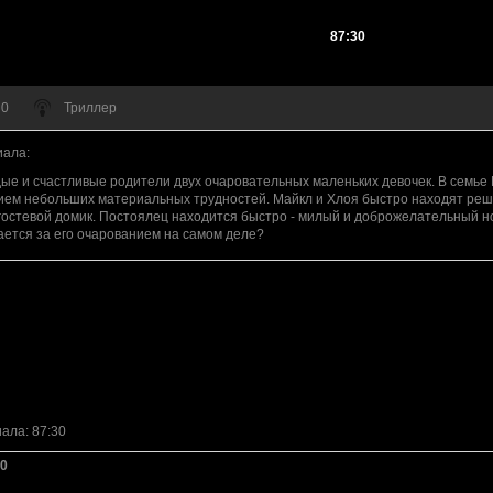
87:30
 0
Триллер
иала
:
дые и счастливые родители двух очаровательных маленьких девочек. В семье
ием небольших материальных трудностей. Майкл и Хлоя быстро находят реш
 гостевой домик. Постоялец находится быстро - милый и доброжелательный н
вается за его очарованием на самом деле?
иала
: 87:30
0