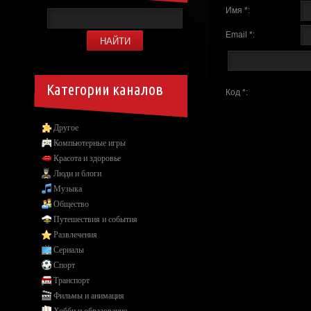
Имя *:
Email *:
Категории каналов
Код *:
Другое
Компьютерные игры
Красота и здоровье
Люди и блоги
Музыка
Общество
Путешествия и события
Развлечения
Сериалы
Спорт
Транспорт
Фильмы и анимация