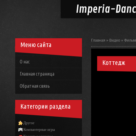
Imperia-
Dan
Главная
»
Видео
»
Фильм
Меню сайта
Коттедж
О нас
Главная страница
Обратная связь
Категории раздела
Другое
Компьютерные игры