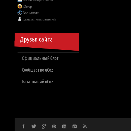
Хобби и образование
Юмор
Все каналы
Каналы пользователей
Друзья сайта
Официальный блог
Сообщество uCoz
База знаний uCoz