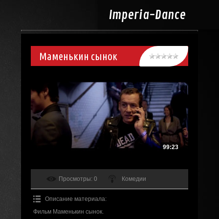
Imperia-
Dance
Маменькин сынок
99:23
Просмотры
: 0
Комедии
Описание материала
:
Фильм Маменькин сынок.