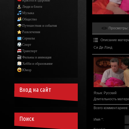
Красота и здоровье
Люди и блоги
Музыка
Общество
Путешествия и события
Просмотры
:
Развлечения
Сериалы
Описание матер
Спорт
Си Ди Лэнд
Транспорт
Фильмы и анимация
Хобби и образование
Юмор
Вход на сайт
Язык
: Русский
Длительность матер
Всего комментариев
:
Поиск
Имя *: