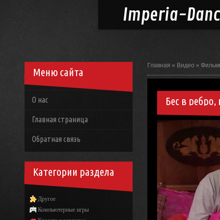
Imperia-
Dan
Главная
»
Видео
»
Фильм
Меню сайта
Бес в ребро,
О нас
Главная страница
Обратная связь
Категории раздела
Другое
Компьютерные игры