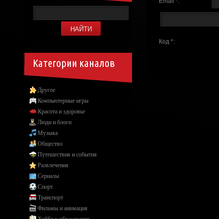
Email *:
Код *:
Категории каналов
Другое
Компьютерные игры
Красота и здоровье
Люди и блоги
Музыка
Общество
Путешествия и события
Развлечения
Сериалы
Спорт
Транспорт
Фильмы и анимация