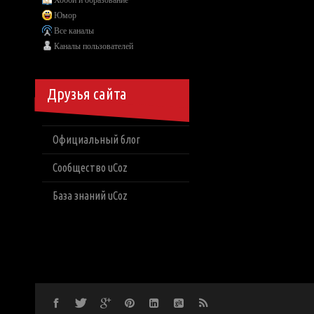
Хобби и образование
Юмор
Все каналы
Каналы пользователей
Друзья сайта
Официальный блог
Сообщество uCoz
База знаний uCoz