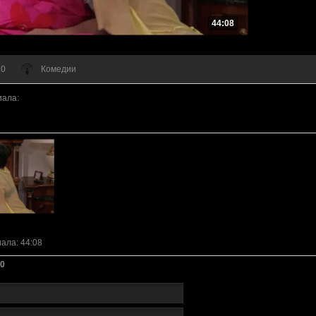
44:08
 0
Комедии
иала
:
иала
: 44:08
0