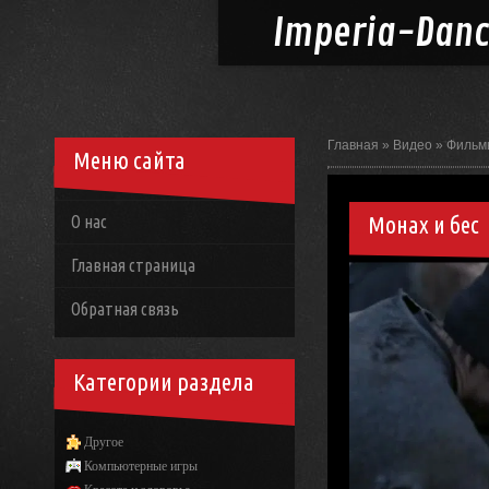
Imperia-
Dan
Главная
»
Видео
»
Фильм
Меню сайта
Монах и бес
О нас
Главная страница
Обратная связь
Категории раздела
Другое
Компьютерные игры