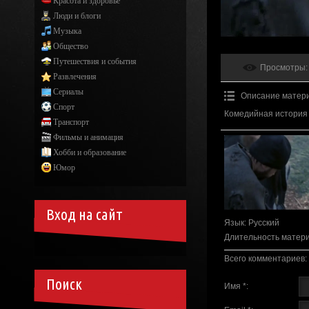
Красота и здоровье
Люди и блоги
Музыка
Общество
Путешествия и события
Просмотры
:
Развлечения
Сериалы
Описание матер
Спорт
Комедийная история
Транспорт
Фильмы и анимация
Хобби и образование
Юмор
Вход на сайт
Язык
: Русский
Длительность матер
Всего комментариев
:
Поиск
Имя *: