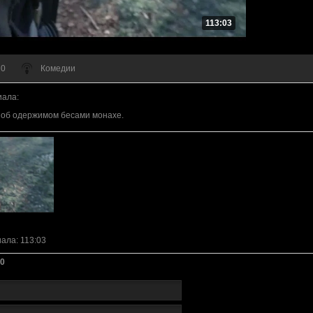
113:03
 0
Комедии
иала
:
 об одержимом бесами монахе.
иала
: 113:03
0