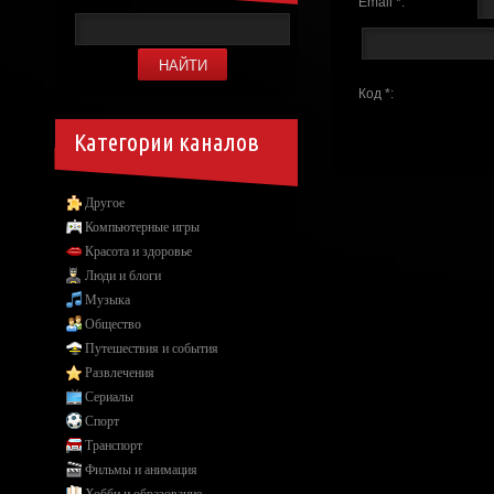
Email *:
Код *:
Категории каналов
Другое
Компьютерные игры
Красота и здоровье
Люди и блоги
Музыка
Общество
Путешествия и события
Развлечения
Сериалы
Спорт
Транспорт
Фильмы и анимация