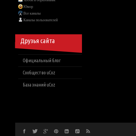
Хобби и образование
Юмор
Все каналы
Каналы пользователей
Друзья сайта
Официальный блог
Сообщество uCoz
База знаний uCoz