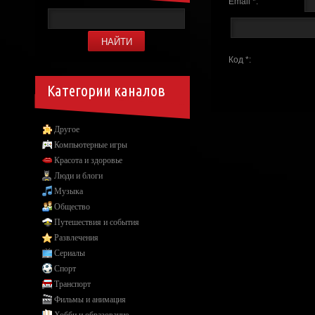
Email *:
Код *:
Категории каналов
Другое
Компьютерные игры
Красота и здоровье
Люди и блоги
Музыка
Общество
Путешествия и события
Развлечения
Сериалы
Спорт
Транспорт
Фильмы и анимация