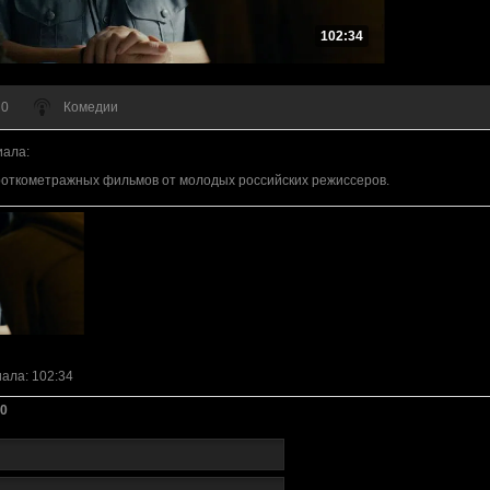
102:34
 0
Комедии
иала
:
роткометражных фильмов от молодых российских режиссеров.
иала
: 102:34
0