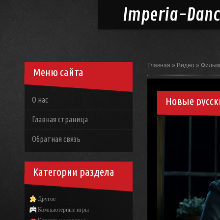
Imperia-
Dan
Главная
»
Видео
»
Фильм
Меню сайта
Новые русск
О нас
Главная страница
Обратная связь
Категории раздела
Другое
Компьютерные игры