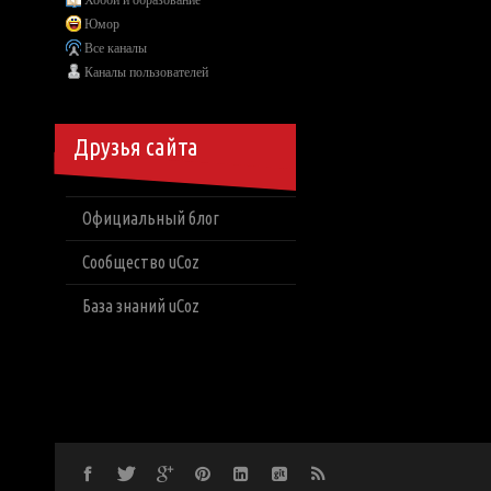
Хобби и образование
Юмор
Все каналы
Каналы пользователей
Друзья сайта
Официальный блог
Сообщество uCoz
База знаний uCoz