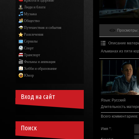
Красота и здоровье
Люди и блоги
Музыка
Общество
Путешествия и события
Просмотры
:
Развлечения
Сериалы
Описание матер
Спорт
Альманах из пяти ко
Транспорт
Фильмы и анимация
Хобби и образование
Юмор
Вход на сайт
Язык
: Русский
Длительность матер
Всего комментариев
:
Поиск
Имя *: