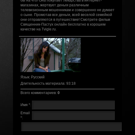
бы на что! Она покупает лекарства в интернет-
магазинах, жертвует деньги различным
телевизионным мошенникам и совершенно не думает
о сыне. Промотав все деньги, всей веселой семейкой
они отправляются в путешествие! Смотрите фильм
Священник-Пастух онлайн бесплатно в хорошем
качестве на Tvigle.ru.
Язык
: Русский
Длительность материала
: 93:18
Всего комментариев
:
0
Имя *:
Email
*: