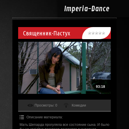
Imperia-
Dance
Священник-Пастух
93:18
Просмотры
: 0
Комедии
Описание материала
:
Мать Шепарда прогуляла все состояние сына. И было