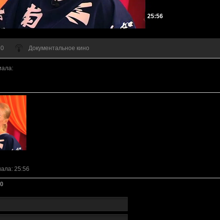
25:56
 0
Документальное кино
иала
:
иала
: 25:56
0