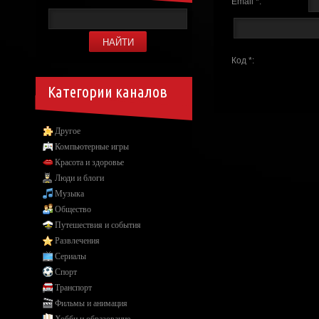
Email *:
Код *:
Категории каналов
Другое
Компьютерные игры
Красота и здоровье
Люди и блоги
Музыка
Общество
Путешествия и события
Развлечения
Сериалы
Спорт
Транспорт
Фильмы и анимация