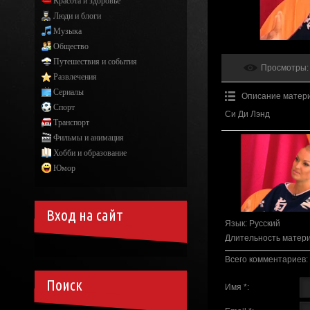
Красота и здоровье
Люди и блоги
Музыка
Общество
Путешествия и события
Просмотры
:
Развлечения
Сериалы
Описание матер
Спорт
Си Ди Лэнд
Транспорт
Фильмы и анимация
Хобби и образование
Юмор
Вход на сайт
Язык
: Русский
Длительность матер
Всего комментариев
:
Поиск
Имя *: