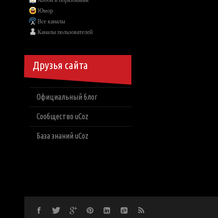
Хобби и образование
Юмор
Все каналы
Каналы пользователей
Друзья сайта
Официальный блог
Сообщество uCoz
База знаний uCoz