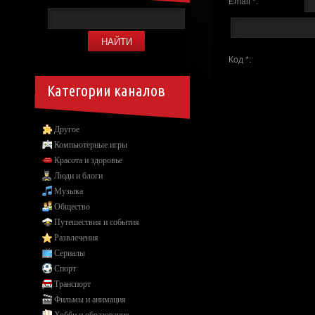
Email *:
Код *:
Категории каналов
Другое
Компьютерные игры
Красота и здоровье
Люди и блоги
Музыка
Общество
Путешествия и события
Развлечения
Сериалы
Спорт
Транспорт
Фильмы и анимация