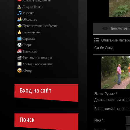
Красота и здоровье
Люди и блоги
Музыка
Общество
Путешествия и события
Просмотры
:
Развлечения
Сериалы
Описание матер
Спорт
Си Ди Лэнд
Транспорт
Фильмы и анимация
Хобби и образование
Юмор
Вход на сайт
Язык
: Русский
Длительность матер
Всего комментариев
:
Поиск
Имя *: