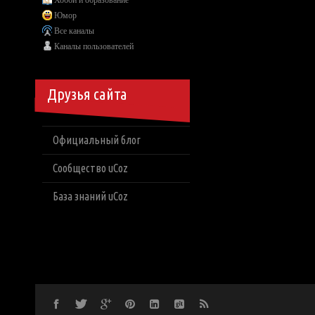
Хобби и образование
Юмор
Все каналы
Каналы пользователей
Друзья сайта
Официальный блог
Сообщество uCoz
База знаний uCoz