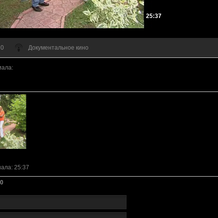
25:37
 0
Документальное кино
иала
:
иала
: 25:37
0