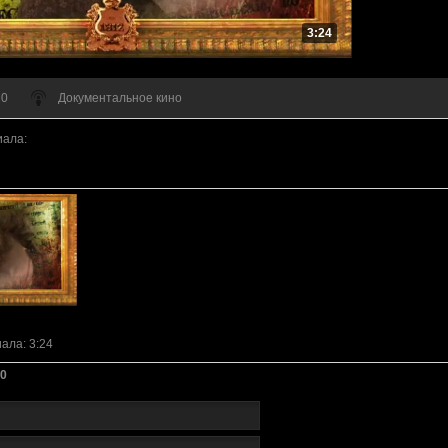
3:24
 0
Документальное кино
иала
:
иала
: 3:24
0