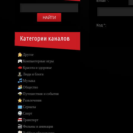
Email *:
Код *:
Категории каналов
Другое
Компьютерные игры
Красота и здоровье
Люди и блоги
Музыка
Общество
Путешествия и события
Развлечения
Сериалы
Спорт
Транспорт
Фильмы и анимация