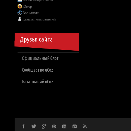
Хобби и образование
Юмор
Все каналы
Каналы пользователей
Друзья сайта
Официальный блог
Сообщество uCoz
База знаний uCoz