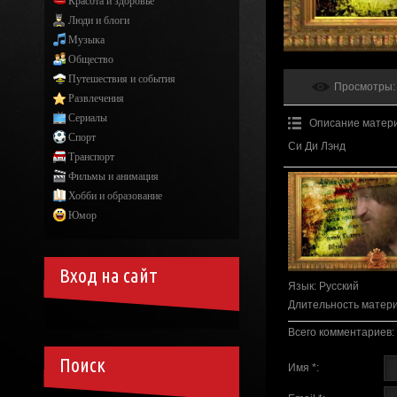
Красота и здоровье
Люди и блоги
Музыка
Общество
Путешествия и события
Просмотры
:
Развлечения
Сериалы
Описание матер
Спорт
Си Ди Лэнд
Транспорт
Фильмы и анимация
Хобби и образование
Юмор
Вход на сайт
Язык
: Русский
Длительность матер
Всего комментариев
:
Поиск
Имя *: