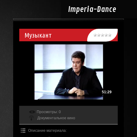
Imperia-
Dance
Музыкант
51:29
Просмотры
: 0
Документальное кино
Описание материала
: