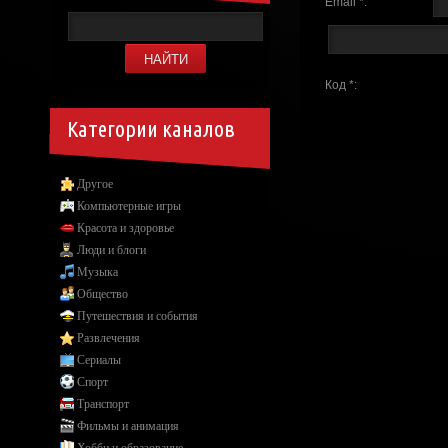
Email *:
Код *:
Категории каналов
Другое
Компьютерные игры
Красота и здоровье
Люди и блоги
Музыка
Общество
Путешествия и события
Развлечения
Сериалы
Спорт
Транспорт
Фильмы и анимация