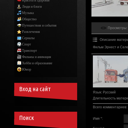
Красота и здоровье
Люди и блоги
Музыка
Общество
Путешествия и события
Просмотры
:
Развлечения
Сериалы
Описание матер
Спорт
Фильм Эрнест и Селе
Транспорт
Фильмы и анимация
Хобби и образование
Юмор
Вход на сайт
Язык
: Русский
Длительность матер
Всего комментариев
:
Поиск
Имя *: