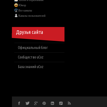
Хобби и образование
Юмор
Все каналы
Каналы пользователей
Друзья сайта
Официальный блог
Сообщество uCoz
База знаний uCoz