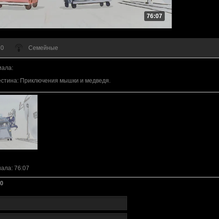
76:07
 0
Семейные
иала
:
стина: Приключения мышки и медведя.
иала
: 76:07
0