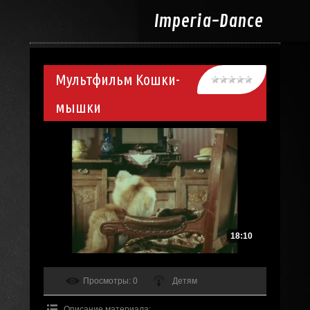
Imperia-
Dance
Мультфильм Кошки-
мышки
18:10
Просмотры
: 0
Детям
Описание материала
: