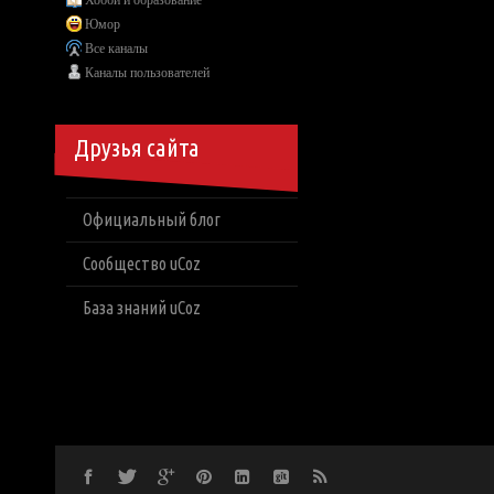
Хобби и образование
Юмор
Все каналы
Каналы пользователей
Друзья сайта
Официальный блог
Сообщество uCoz
База знаний uCoz