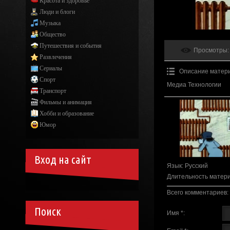
Красота и здоровье
Люди и блоги
Музыка
Общество
Путешествия и события
Просмотры
:
Развлечения
Сериалы
Описание матер
Спорт
Медиа Технологии
Транспорт
Фильмы и анимация
Хобби и образование
Юмор
Вход на сайт
Язык
: Русский
Длительность матер
Всего комментариев
:
Поиск
Имя *: