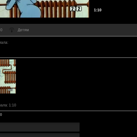
1:10
 0
Детям
иала
:
иала
: 1:10
0