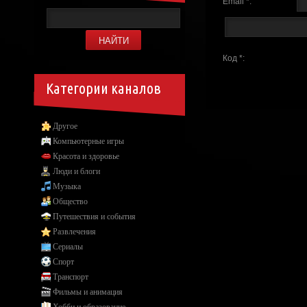
Email *:
Код *:
Категории каналов
Другое
Компьютерные игры
Красота и здоровье
Люди и блоги
Музыка
Общество
Путешествия и события
Развлечения
Сериалы
Спорт
Транспорт
Фильмы и анимация