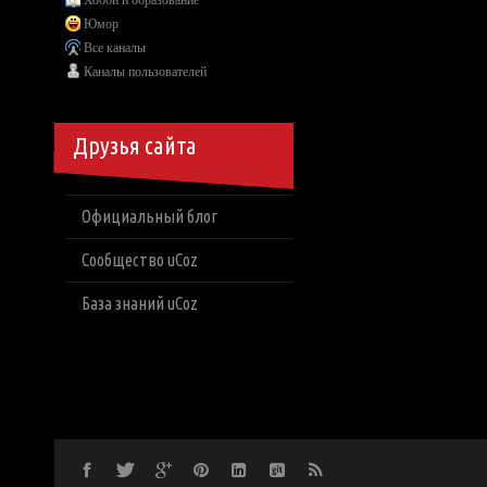
Хобби и образование
Юмор
Все каналы
Каналы пользователей
Друзья сайта
Официальный блог
Сообщество uCoz
База знаний uCoz