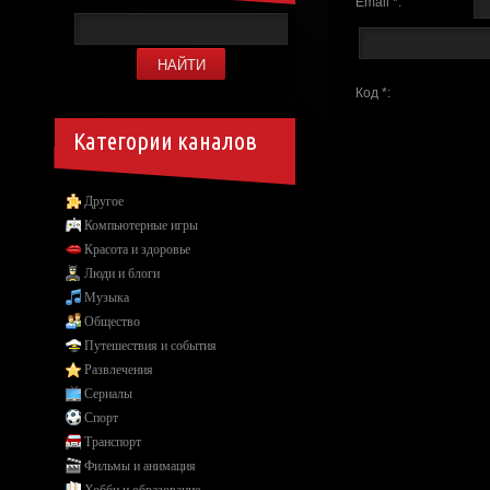
Email *:
Код *:
Категории каналов
Другое
Компьютерные игры
Красота и здоровье
Люди и блоги
Музыка
Общество
Путешествия и события
Развлечения
Сериалы
Спорт
Транспорт
Фильмы и анимация