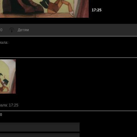
17:25
 0
Детям
иала
:
иала
: 17:25
0