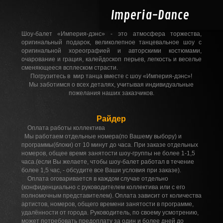
Imperia-
Dance
Шоу-балет «Империя-дэнс» - это атмосфера торжества,
оригинальный подарок, великолепное танцевальное шоу с
оригинальной хореографией и авторскими костюмами,
очарование и грация, калейдоскоп перьев, легкость и веселье
сменяющееся всплеском страсти.
Погрузитесь в мир танца вместе с шоу «Империя-дэнс»!
Мы заботимся о всех деталях, учитывая индивидуальные
пожелания наших заказчиков.
Райдер
Оплата работы коллектива
Мы работаем отдельные номера(по Вашему выбору) и
программы(блоки) от 10 минут до часа. При заказе отдельных
номеров, общее время занятости шоу-группы не более 1-1,5
часа.(если Вы желаете, чтобы шоу-балет работал в течение
более 1,5 час, - обсудите все Ваши условия при заказе).
Оплата оговаривается в каждом случае отдельно
(конфиденциально с руководителем коллектива или с его
полномочным представителем). Оплата зависит от количества
артистов, номеров, общего времени занятости в программе,
удалённости от города. Руководитель, по своему усмотрению,
может потребовать предоплату за один и более дней до