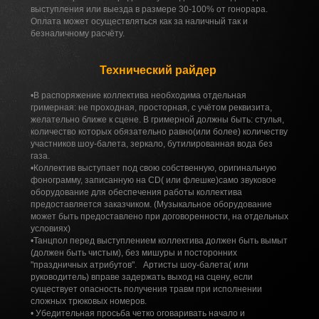
выступления или выезда в размере 30-100% от гонорара.
Оплата может осуществляться как за наличный так и
безналичному расчёту.
Технический райдер
•В распоряжение коллектива необходима отдельная
гримерная: не проходная, просторная, с учётом реквизита,
желательно ближе к сцене. В гримерной должны быть: стулья,
количество которых обязательно равно(или более) количеству
участников шоу-балета, зеркало, бутилированная вода без
газа.
•Коллектив выступает под свою собственную, оригинальную
фонограмму, записанную на CD( или флешке)само звуковое
оборудование для обеспечения работы коллектива
предоставляется заказчиком. (Музыкальное оборудование
может быть предоставлено при договоренности, на отдельных
условиях)
•Танцпол перед выступлением коллектива должен быть вымыт
(должен быть чистым), без мишуры и посторонних
"праздничных атрибутов". Артисты шоу-балета( или
руководитель) вправе задержать выход на сцену, если
существует опасность получения травм при исполнении
сложных трюковых номеров.
• Убедительная просьба четко оговаривать начало и