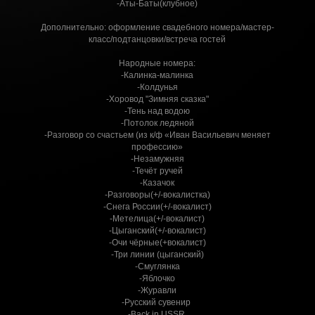
-Аты-Баты(клубное)
Дополнительно: оформление свадебного номера/мастер-
класс/подтанцовки/встреча гостей
Народные номера:
-Калинка-малинка
-Колдунья
-Хоровод "Зимняя сказка"
-Тень над водою
-Потолок ледяной
-Разговор со счастьем (из к/ф «Иван Васильевич меняет
профессию»
-Незамужняя
-Течёт ручей
-Казачок
-Разговоры(+/-вокалистка)
-Снега России(+/-вокалист)
-Метелица(+/-вокалист)
-Цыганский(+/-вокалист)
-Очи чёрные(+вокалист)
-Три линии (цыганский)
-Смуглянка
-Яблочко
-Журавли
-Русский сувенир
-Back in USSR