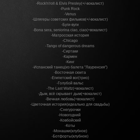
-Rock'n'roll & Elvis Presley(+/-вокалист)
-Punk Rock
-Venus
-Шлягеры советских фильмов(+/-вокалист)
-Буги-вуги
-Bona sera, seniorina ciao, ciao(+вокалист)
-Матросская история
-Chicago
-Tango of dangerous dreams
-Сиртаки
-Кармен
-Кинг
-Испанский танец(из балета "Лауренсия")
-Восточная сюита
-Египетский вог(трио)
-Голубой вальс
-The Last Waltz(+вокалист)
-Дым, всё скрывает дым(+вокалист)
-Вечная любовь(+вокалист)
-Цветочная история(идеально для свадьбы)
-Снегурочки
-Новогодний
-Ковбойский
-Коты
-Монашки(клубное)
-Ботфорты(клубное)