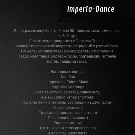
Imperia-
Dance
Репертуар
В программе шоу-балета более 50 танцевальных номеров на
любой вкус.
Есть готовые программы c Элвисом Пресли,
концерт классической оперетты, эстрадный и русской блок.
По желанию клиента мы можем сделать оформление
свадебного танца, мастер-классы, подтанцовки, встреча
гостей, танцы на заказ.
Эстрадные номера:
-Кан-Кан
-Légendaire Entrée Gloria
-Night Moulin Rouge
-Dreams come true(светодиодное шоу)
-Galaxy Rondo Veneziano(трио)
-Полонез(мини-спектакль, состоящий из двух частей)
-Россия(флаг-шоу)
-Tropicana(зажигательная латина)
-Pasadena(+/- вокалист)
-Paradise carnival
-Цветные огни самбы(рафаэлло)
-Labamba(+/-вокалист)