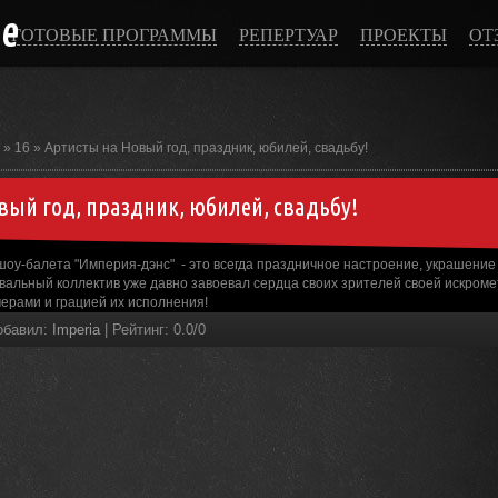
ce
ГОТОВЫЕ ПРОГРАММЫ
РЕПЕРТУАР
ПРОЕКТЫ
ОТ
»
16
» Артисты на Новый год, праздник, юбилей, свадьбу!
вый год, праздник, юбилей, свадьбу!
оу-балета "Империя-дэнс" - это всегда праздничное настроение, украшение
евальный коллектив уже давно завоевал сердца своих зрителей своей искро
ерами и грацией их исполнения!
обавил
:
Imperia
|
Рейтинг
:
0.0
/
0