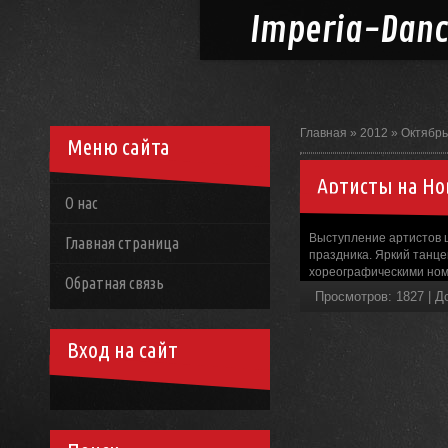
Imperia-
Dan
Главная
»
2012
»
Октябрь
Меню сайта
Артисты на Но
О нас
Выступление артистов ш
Главная страница
праздника. Яркий танц
хореографическими ном
Обратная связь
Просмотров
:
1827
|
Д
Вход на сайт