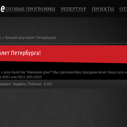
ce
ГОТОВЫЕ ПРОГРАММЫ
РЕПЕРТУАР
ПРОЕКТЫ
ОТ
1
» Лучший шоу-балет Петербурга!
лет Петербурга!
 с шоу-балетом "Империя-дэнс"! Мы сделаем Ваш праздник ярче! Заказ шоу на
9-4891 или 8921-895-0925
обавил
:
Imperia
|
Рейтинг
:
5.0
/
1