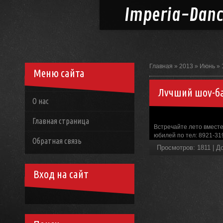
Imperia-
Dan
Главная
»
2013
»
Июнь
»
Меню сайта
Лучший шоу-ба
О нас
Главная страница
Встречайте лето вместе
юбилей по тел: 8921-31
Обратная связь
Просмотров
:
1811
|
Д
Вход на сайт