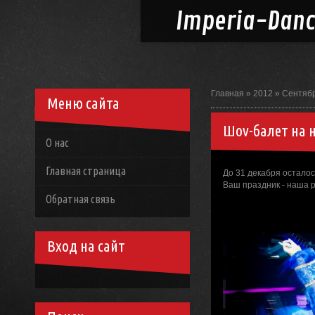
Imperia-
Dan
Главная
»
2012
»
Сентяб
Меню сайта
Шоу-балет на 
О нас
Главная страница
До 31 декабря осталось
Ваш праздник - наша 
Обратная связь
Вход на сайт