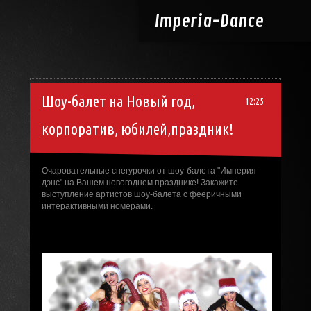
Imperia-
Dance
Шоу-балет на Новый год,
12:25
корпоратив, юбилей,праздник!
Очаровательные снегурочки от шоу-балета "Империя-
дэнс" на Вашем новогоднем празднике! Закажите
выступление артистов шоу-балета с фееричными
интерактивными номерами.