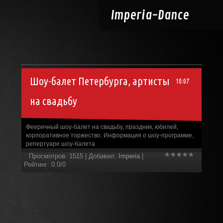
Imperia-
Dance
Шоу-балет Петербурга, артисты
10:07
на свадьбу
Фееричный шоу-балет на свадьбу, праздник, юбилей,
корпоративное торжество. Информация о шоу-программе,
репертуаре шоу-балета
Просмотров
:
1515
|
Добавил
:
Imperia
|
Рейтинг
:
0.0
/
0