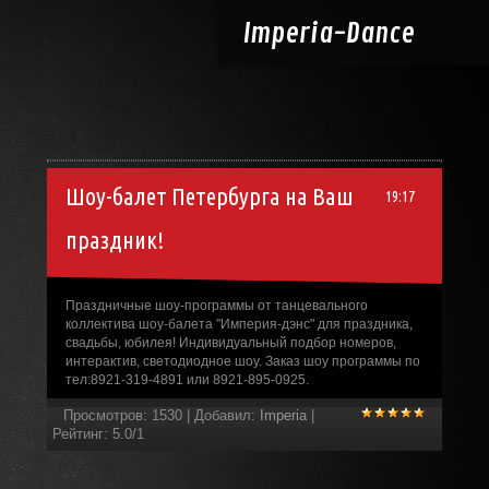
Imperia-
Dance
Шоу-балет Петербурга на Ваш
19:17
праздник!
Праздничные шоу-программы от танцевального
коллектива шоу-балета "Империя-дэнс" для праздника,
свадьбы, юбилея! Индивидуальный подбор номеров,
интерактив, светодиодное шоу. Заказ шоу программы по
тел:8921-319-4891 или 8921-895-0925.
Просмотров
:
1530
|
Добавил
:
Imperia
|
Рейтинг
:
5.0
/
1