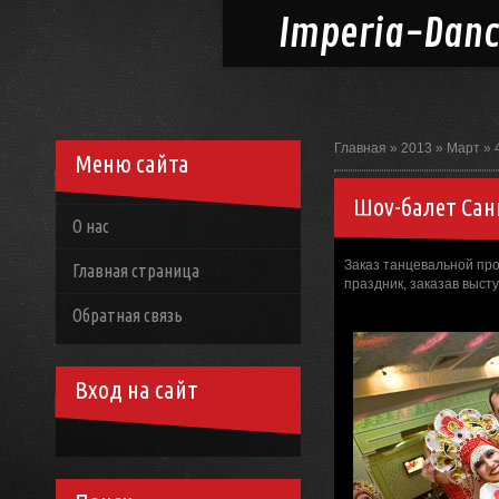
Imperia-
Dan
Главная
»
2013
»
Март
»
Меню сайта
Шоу-балет Сан
О нас
Заказ танцевальной про
Главная страница
праздник, заказав выст
Обратная связь
Вход на сайт