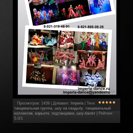
Просмотров
:
1439
|
Добавил
:
Imperia
|
Теги
:
танцевальная группа
,
шоу на свадьбу
,
танцевальный
коллектив
,
варьете
,
подтанцовки
,
шоу-балет
|
Рейтинг
:
5.0
/
1