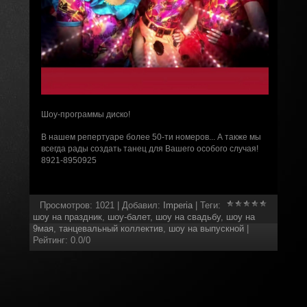
Шоу-программы диско!
В нашем репертуаре более 50-ти номеров... А также мы
всегда рады создать танец для Вашего особого случая!
8921-8950925
Просмотров
:
1021
|
Добавил
:
Imperia
|
Теги
:
шоу на праздник
,
шоу-балет
,
шоу на свадьбу
,
шоу на
9мая
,
танцевальный коллектив
,
шоу на выпускной
|
Рейтинг
:
0.0
/
0