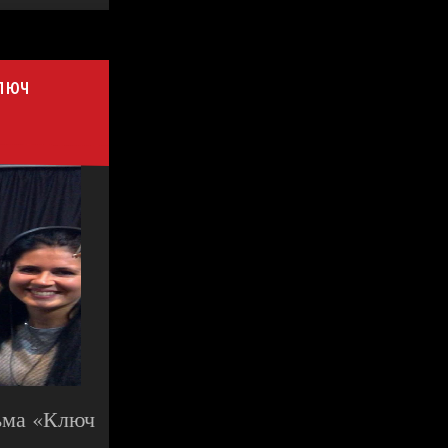
Ключ
льма «Ключ