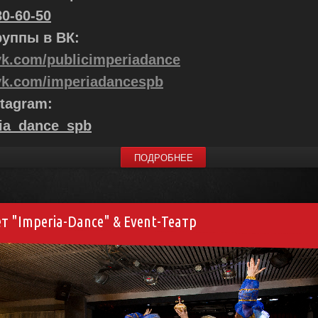
80-60-50
руппы в ВК:
/vk.com/publicimperiadance
/vk.com/imperiadancespb
tagram:
ia_dance_spb
ПОДРОБНЕЕ
т "Imperia-Dance" & Event-Театр