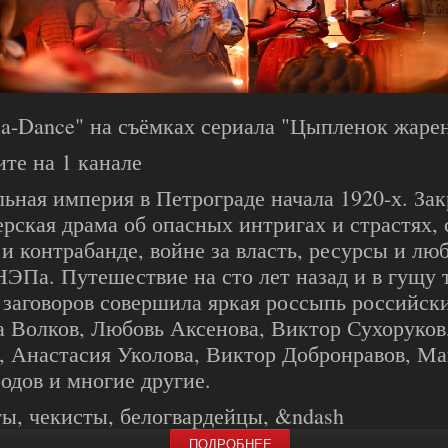
ia-Dance" на съёмках сериала "Цыпленок жаре
те на 1 канале
ьная империя в Петрограде начала 1920-х. За
ерская драма об опасных интригах и страстях,
 и контрабанде, войне за власть, ресурсы и люб
НЭПа. Путешествие на сто лет назад и в гущу
 заговоров совершила яркая россыпь российски
 Волков, Любовь Аксенова, Виктор Сухоруков
, Анастасия Уколова, Виктор Добронравов, М
одов и многие другие.
ы, чекисты, белогвардейцы, &ndash
ПОДРОБНЕЕ