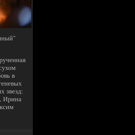
нный"
крученная
 сухом
овь в
 теневых
х звезд:
, Ирина
аксим