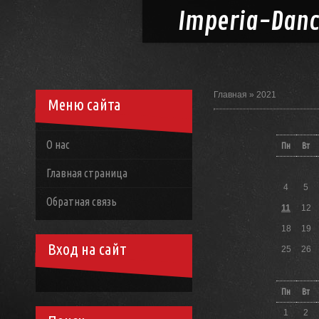
Imperia-
Dan
Главная
»
2021
Меню сайта
О нас
Пн
Вт
Главная страница
4
5
Обратная связь
11
12
18
19
Вход на сайт
25
26
Пн
Вт
1
2