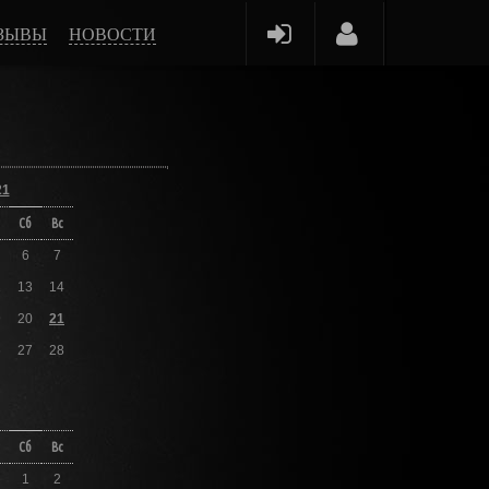
ЗЫВЫ
НОВОСТИ
21
Сб
Вс
6
7
2
13
14
9
20
21
6
27
28
Сб
Вс
1
2