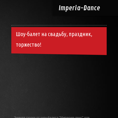
Imperia-
Dance
Шоу-балет на свадьбу, праздник,
торжество!
Зимняя сказка от шоу-балета "Империя-денс" для